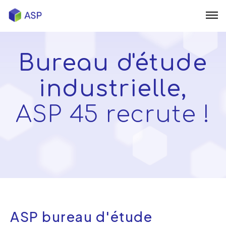
Accueil
Bureau d'étude
L’esprit ASP
industrielle,
Gestion de projet
ASP 45 recrute !
Scan 3D industriel
DAO 2D/3D
Nous recrutons
Actus
ASP bureau d'étude